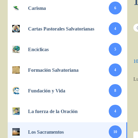
Carisma
6
Cartas Pastorales Salvatorianas
4
Encíclicas
5
1
Formación Salvatoriana
4
Lu
Fundación y Vida
8
La fuerza de la Oración
4
Los Sacramentos
10