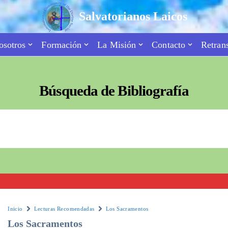
Salvatorianos Laicos
osotros
Formación
La Misión
Contacto
Retran
Búsqueda de Bibliografía
Inicio
Lecturas Recomendadas
Los Sacramentos
Los Sacramentos