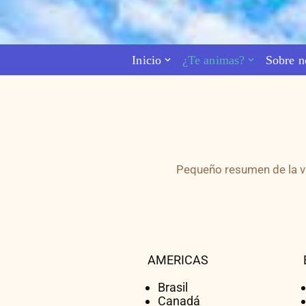
Saltar
al
Inicio
¿Te animas?
Sobre n
contenido
Pequeño resumen de la vi
AMERICAS
Brasil
Canadá