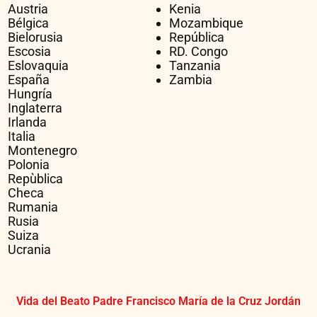
Austria
Kenia
Bélgica
Mozambique
Bielorusia
República
Escosia
RD. Congo
Eslovaquia
Tanzania
España
Zambia
Hungría
Inglaterra
Irlanda
Italia
Montenegro
Polonia
Repùblica
Checa
Rumania
Rusia
Suiza
Ucrania
Vida del Beato Padre Francisco María de la Cruz Jordán